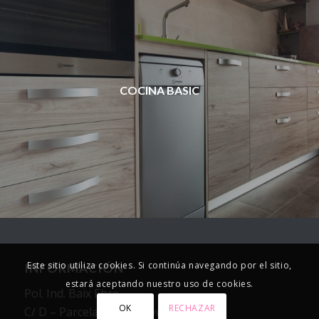
COCINA BASIC
Este sitio utiliza cookies. Si continúa navegando por el sitio,
INFORMACIÓN
estará aceptando nuestro uso de cookies.
Pol. Ind. Baix Ebre
OK
RECHAZAR
C/ D – Parcela 64.4 – Nave nº4